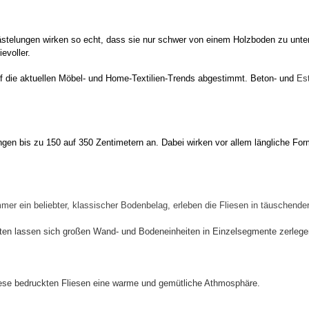
ästelungen wirken so echt, dass sie nur schwer von einem Holzboden zu unte
evoller.
auf die aktuellen Möbel- und Home-Textilien-Trends abgestimmt. Beton- und
Est
ängen bis zu 150 auf 350 Zentimetern an. Dabei wirken vor allem längliche Fo
er ein beliebter, klassischer Bodenbelag, erleben die Fliesen in täuschender
n lassen sich großen Wand- und Bodeneinheiten in Einzelsegmente zerlegen u
iese bedruckten Fliesen eine warme und gemütliche Athmosphäre.